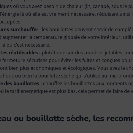
iques où vous avez besoin de chaleur (lit, canapé, sous le pl
énergie là où elle est vraiment nécessaire, réduisant ainsi 
noccupées.
sans surchauffer
: les bouillottes peuvent servir de complé
d’augmenter la température globale de votre intérieur, utili
là où c’est nécessaire.
tes réutilisables :
plutôt que sur des modèles jetables com
fermeture sécurisés pour éviter les fuites et conçues pour
sont bien plus économiques et écologiques. Vous avez le choi
chouc ou bien la bouillotte sèche qui s’utilise au micro-ond
e des bouillottes :
chauffez les bouillottes aux moments o
ù le tarif énergétique est plus bas, cela permet de faire de
 eau ou bouillotte sèche, les rec