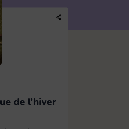
Balai plat
13
Brosse WC
5
Partager ce contenu sur les réseaux soc
Manche
7
Seau et bassine
4
ue de l’hiver