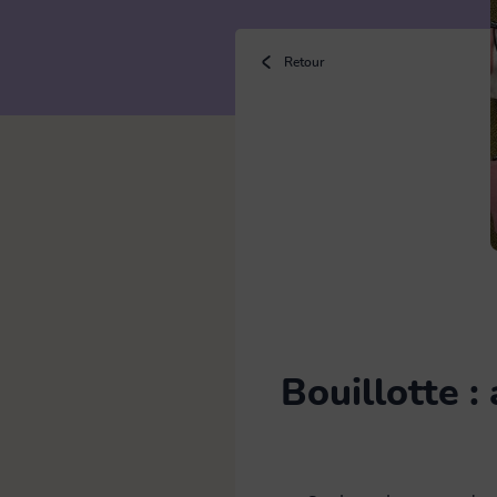
Bouillotte
Retour
Brosse
Chiffon microfibre & lavette
Eponge
Bouillotte :
Gants latex & ménage