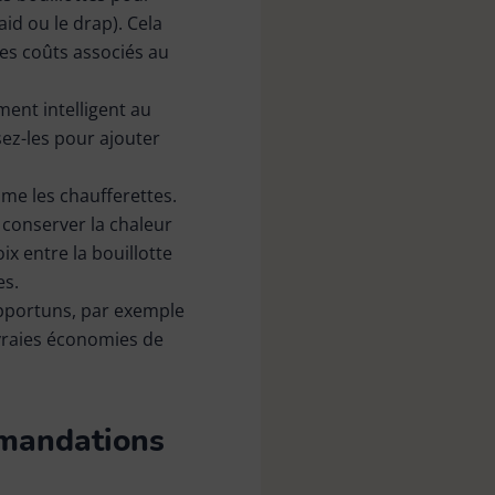
aid ou le drap). Cela
les coûts associés au
ment intelligent au
sez-les pour ajouter
me les chaufferettes.
 conserver la chaleur
x entre la bouillotte
es.
pportuns, par exemple
 vraies économies de
ommandations