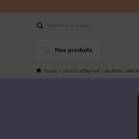
Accéder
Accéder
Accéder
Rechercher
à
au
au pied
l'entête
contenu
de page
de page
Nos produits
Accueil
>
Les trucs d’Eléphant
>
Bouillotte : alliée
PAR PRODUITS
PAR USAGES
Balais