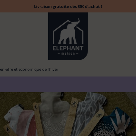
Livraison gratuite dès 35€ d’achat !
 bien-être et économique de l’hiver
Accessoires
Tapis évier &
Balai
Brosse à laver
13
13
Chiffon poussière
6
1
6
parfumés
protection