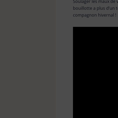
Soulager les maux de v
Kit de nettoyage
bouillotte a plus d’un 
compagnon hivernal !
Linge
Pièces de rechange
Raclette vitres & surfaces
carrelées
Tapis