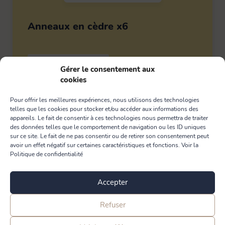
Bonnes affaires
Tapis évier & protection
6
Anneaux en cèdre x6
Tapis paillasson
22
ACCESSOIRES PARFUMÉS
Gérer le consentement aux
cookies
2,80
€
Pour offrir les meilleures expériences, nous utilisons des technologies
telles que les cookies pour stocker et/ou accéder aux informations des
appareils. Le fait de consentir à ces technologies nous permettra de traiter
Ajouter
des données telles que le comportement de navigation ou les ID uniques
sur ce site. Le fait de ne pas consentir ou de retirer son consentement peut
avoir un effet négatif sur certaines caractéristiques et fonctions. Voir la
Politique de confidentialité
Accepter
Refuser