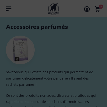
0
Rechercher
Accessoires parfumés
Retour à la catégorie "Linge"
Nos produits
Catégories
Balais
Points de vente
Accessoires parfumés (1)
Bouillotte
Mes coups de coeur
Tout voir
Cintres (10)
Savez-vous qu’il existe des produits qui permettent de
parfumer délicatement votre penderie ? Il s’agit des
Découvrez Eléphant
Brosse
Balai
Pinces à linge & accessoires (13)
13
sachets parfumés !
Trucs & astuces
Chiffon microfibre & lavette
Tout voir
Ce sont des produits nomades, discrets et pratiques qui
Balai brosse
5
Usage
rappellent la douceur des pochons d’armoires… Les