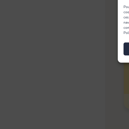
Tête de loup & plumeau
Pou
coo
ces
nav
con
Bonnes affaires
Pol