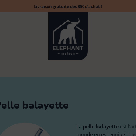
Livraison gratuite dès 35€ d’achat !
elle balayette
Accessoires
Tapis évier &
Balai
Brosse à laver
13
13
Chiffon poussière
6
1
6
La
pelle balayette
est l’a
parfumés
protection
monde en est équipé. Elle