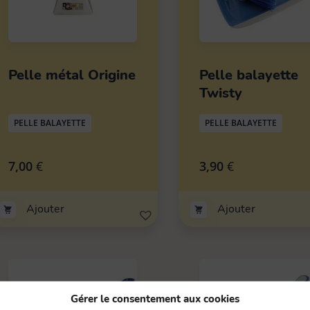
Pelle métal Origine
Pelle balayette
Twisty
PELLE BALAYETTE
PELLE BALAYETTE
7,00
€
3,90
€
Ajouter
Ajouter
Gérer le consentement aux cookies