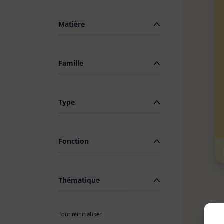
Kit de nettoyage
Matière
Linge
Famille
Pièces de rechange
Type
Raclette vitres & surfaces
Fonction
carrelées
Thématique
Tapis
Tout réinitialiser