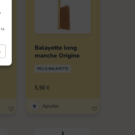
à
 la
Balayette long
s
manche Origine
PELLE BALAYETTE
5,50
€
Ajouter