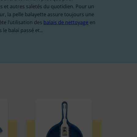
s et autres saletés du quotidien. Pour un
Balai plat
13
Brosse WC
5
ur, la pelle balayette assure toujours une
ète l’utilisation des
balais de nettoyage
en
s le balai passé et...
Manche
7
Seau et bassine
4