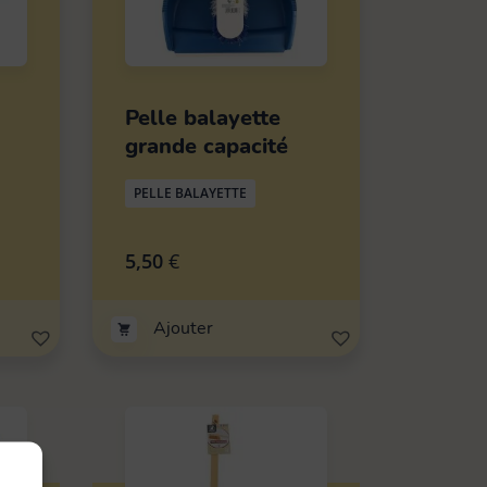
Pelle balayette
grande capacité
PELLE BALAYETTE
5,50
€
Ajouter