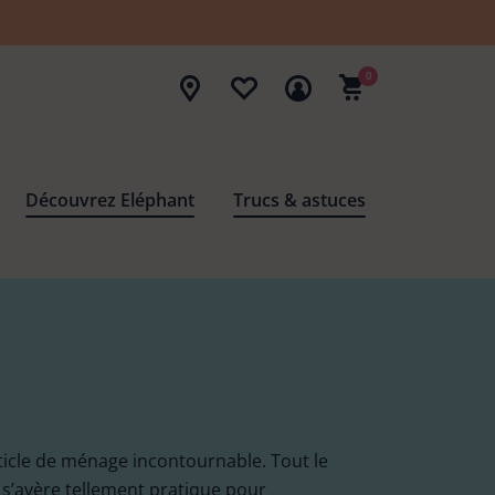
0
Découvrez Eléphant
Trucs & astuces
Tout voir
Tout voir
Tout voir
Tout voir
Tout voir
Lavette cuisine /
Balai brosse
Brosse vaisselle
5
9
Cintres
Tapis paillasson
13
10
22
rticle de ménage incontournable. Tout le
salle de bain
 s’avère tellement pratique pour