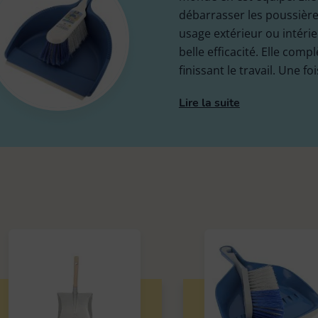
débarrasser les poussière
Brosse vêtement &
Balai espagnol
12
8
Pinces à linge &
Lavette vitre / inox
textile
usage extérieur ou intérie
5
13
accessoires
belle efficacité. Elle compl
finissant le travail. Une foi
Balai serpillière et
15
Les Petites Brosses
racleau
13
Spécifiques
Lire la suite
Pelle balayette
9