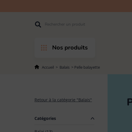
Accéder
Accéder
Accéder
Rechercher
à
au
au pied
l'entête
contenu
de page
de page
Nos produits
Accueil
>
Balais
>
Pelle balayette
PAR PRODUITS
PAR USAGES
P
Retour à la catégorie "Balais"
Balais
Catégories
Balai (13)