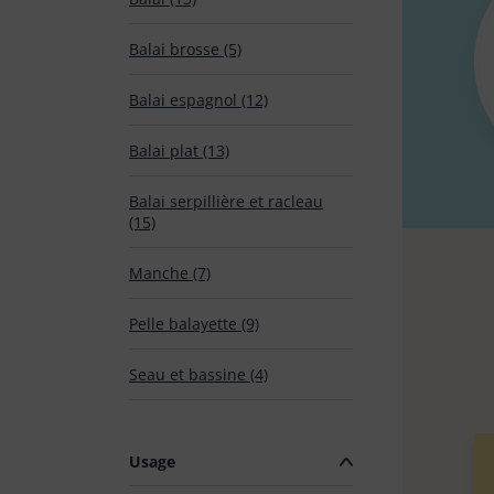
Bouillotte
Balai brosse (5)
Balai espagnol (12)
Brosse
Balai plat (13)
Balai serpillière et racleau
Chiffon microfibre & lavette
(15)
Manche (7)
Eponge
Pelle balayette (9)
Seau et bassine (4)
Gants latex & ménage
Usage