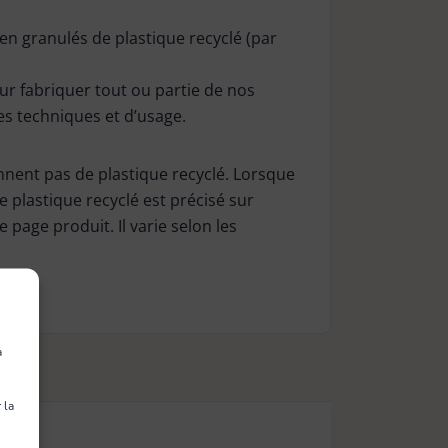
en granulés de plastique recyclé (par
our fabriquer tout ou partie de nos
es techniques et d’usage.
nnent pas de plastique recyclé. Lorsque
de plastique recyclé est précisé sur
page produit. Il varie selon les
à
 la