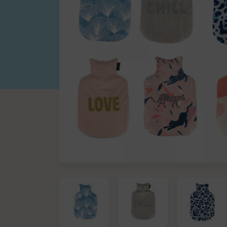
Bouillotte
Brosse
Chiffon microfibre & lavette
Eponge
Gants latex & ménage