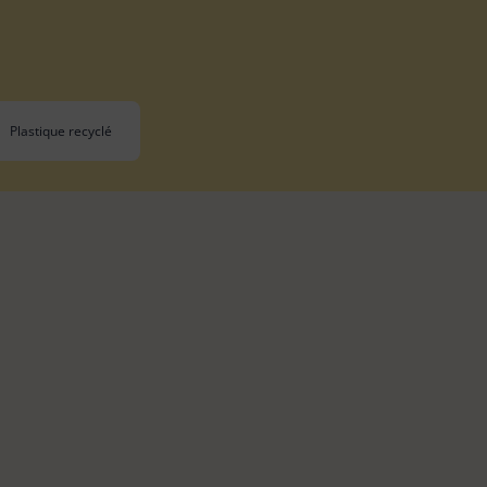
Balai plat
13
Brosse WC
5
Manche
7
Plastique recyclé
Seau et bassine
4