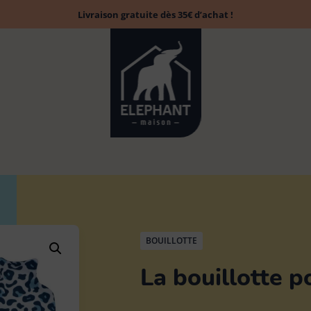
Livraison gratuite dès 35€ d’achat !
BOUILLOTTE
La bouillotte p
Accessoires
Tapis évier &
Balai
Brosse à laver
13
13
Chiffon poussière
6
1
6
parfumés
protection