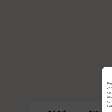
Pou
coo
ces
nav
con
Pol
Les + produit
Les conseils 