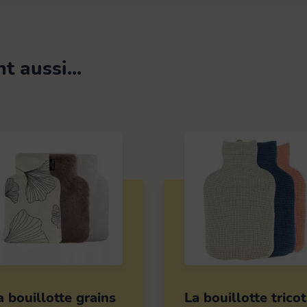
 aussi...
Ce
it
produit
a
urs
plusieurs
ions.
variations.
Les
ns
options
a bouillotte grains
La bouillotte tricot