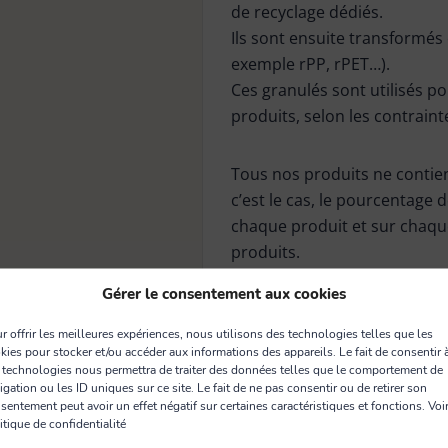
de recyclage dédiés.
Ils sont ensuite transformés 
exemple rPP, rPET…).
Ces granulés sont utilisés p
produits, selon les contraint
Tous nos produits ne contie
c’est le cas, le pourcentage 
chaque produit et sur chaque 
produits.
Gérer le consentement aux cookies
r offrir les meilleures expériences, nous utilisons des technologies telles que les
kies pour stocker et/ou accéder aux informations des appareils. Le fait de consentir 
 technologies nous permettra de traiter des données telles que le comportement de
igation ou les ID uniques sur ce site. Le fait de ne pas consentir ou de retirer son
sentement peut avoir un effet négatif sur certaines caractéristiques et fonctions. Voir
itique de confidentialité
d'Eléphant
Détails produit
Normes