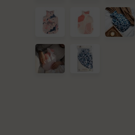
Kit de nettoyage
Linge
Pièces de rechange
Raclette vitres & surfaces
carrelées
Tapis