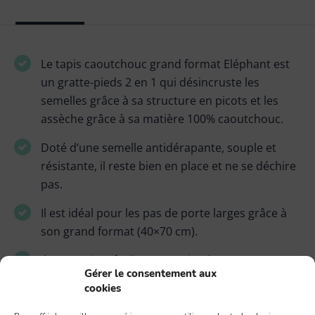
Le tapis caoutchouc grand format Eléphant est
un gratte-pieds 2 en 1 qui désincruste les
semelles grâce à sa structure en picots et les
assèche grâce à sa matière 100% caoutchouc.
Doté d’une semelle antidérapante, souple et
résistante, il reste bien en place et ne se déchire
pas.
Il est idéal pour les pas de porte larges grâce à
son grand format (40×70 cm).
Il s’entretient facilement au jet d’eau.
Gérer le consentement aux
cookies