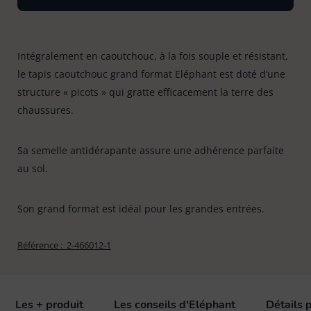
Bonnes affaires
Tapis évier & protection
6
Intégralement en caoutchouc, à la fois souple et résistant,
le tapis caoutchouc grand format Eléphant est doté d’une
Tapis paillasson
22
structure « picots » qui gratte efficacement la terre des
chaussures.
Sa semelle antidérapante assure une adhérence parfaite
au sol.
Son grand format est idéal pour les grandes entrées.
Référence :
2-466012-1
Les + produit
Les conseils d'Eléphant
Détails 