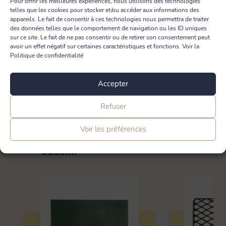
Pour offrir les meilleures expériences, nous utilisons des technologies
telles que les cookies pour stocker et/ou accéder aux informations des
appareils. Le fait de consentir à ces technologies nous permettra de traiter
des données telles que le comportement de navigation ou les ID uniques
sur ce site. Le fait de ne pas consentir ou de retirer son consentement peut
avoir un effet négatif sur certaines caractéristiques et fonctions. Voir la
PME+ est le label des entreprises indépendantes françaises à taille
Politique de confidentialité
humaine, ayant des pratiques éthiques et responsables.
En savoir plus
Accepter
Refuser
Voir les préférences
Vous aimerez sûrement
aussi...