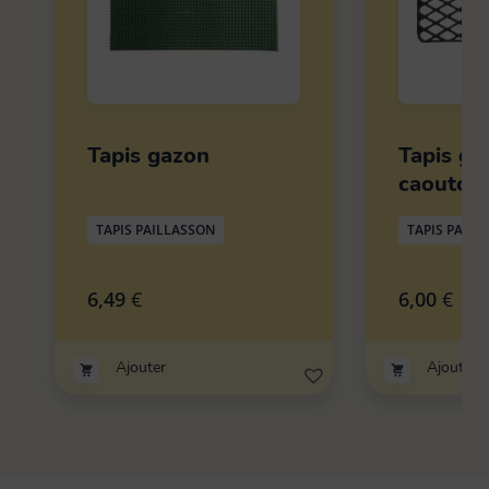
Tapis gazon
Tapis gri
caoutch
TAPIS PAILLASSON
TAPIS PAILL
6,49
€
6,00
€
Ajouter
Ajouter