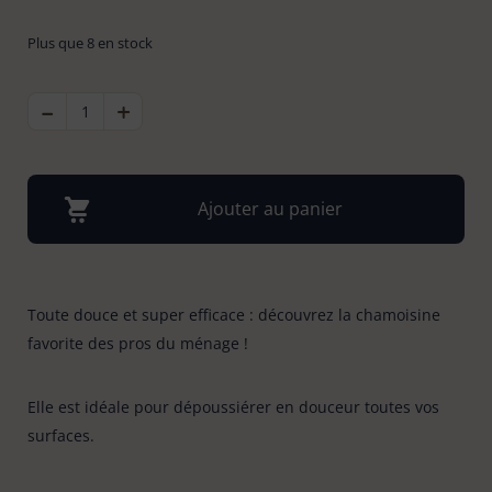
Bonnes affaires
Plus que 8 en stock
Tapis évier & protection
6
-
QUANTITÉ
+
Tapis paillasson
DE
22
CHAMOISINE
MICROFIBRE
Ajouter au panier
Toute douce et super efficace : découvrez la chamoisine
favorite des pros du ménage !
Elle est idéale pour dépoussiérer en douceur toutes vos
surfaces.