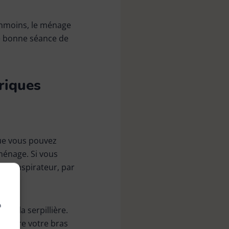
anmoins, le ménage
ne bonne séance de
riques
ue vous pouvez
ménage. Si vous
votre aspirateur, par
à
ou la serpillière.
 entre votre bras