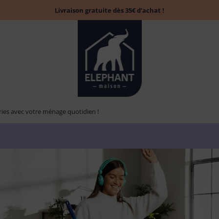
Livraison gratuite dès 35€ d’achat !
ies avec votre ménage quotidien !
Accessoires
Tapis évier &
Balai
Brosse à laver
13
13
Chiffon poussière
6
1
6
parfumés
protection