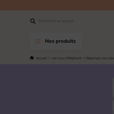
Accéder
Accéder
Accéder
Rechercher
à
au
au pied
l'entête
contenu
de page
de page
Nos produits
Accueil
>
Les trucs d’Eléphant
>
Dépensez vos calor
PAR PRODUITS
PAR USAGES
Balais