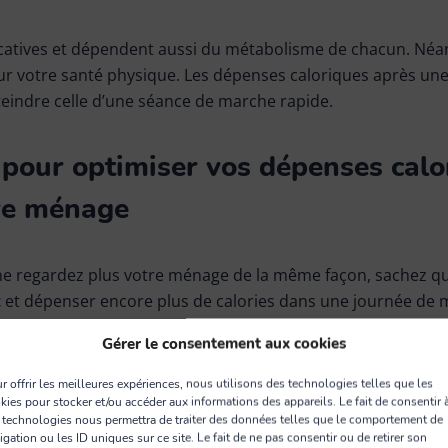
catives et dépendent aussi du métabolisme de chacun. Né
sur votre santé physique. Les dépenses caloriques après u
eindre celle d’une séance de marche rapide.
 pour optimiser vos dépenses calo
re ménage
e regardez plus votre ménage de la même façon, sachez q
t
et dépenser encore plus de calories dans une journée de 
 étage, utilisez vos escaliers plusieurs fois de suite, avec 
Gérer le consentement aux cookies
r offrir les meilleures expériences, nous utilisons des technologies telles que les
kies pour stocker et/ou accéder aux informations des appareils. Le fait de consentir 
s abdominaux pendant que vous passez l’aspirateur, le balai 
 technologies nous permettra de traiter des données telles que le comportement de
s un
nettoyage de vitres sans traces
? Variez les mouvements
igation ou les ID uniques sur ce site. Le fait de ne pas consentir ou de retirer son