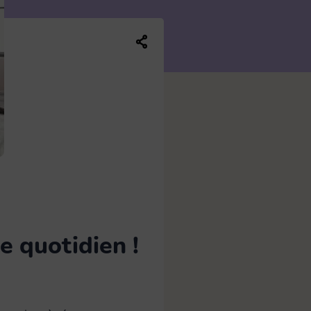
Balai plat
13
Brosse WC
5
Partager ce contenu sur les réseaux soc
Manche
7
Seau et bassine
4
e quotidien !