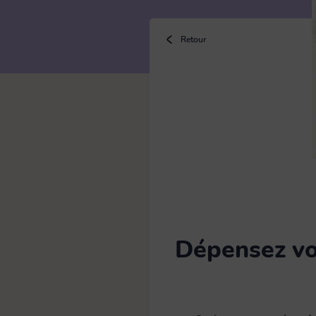
Bouillotte
Retour
Brosse
Chiffon microfibre & lavette
Eponge
Dépensez vos
Gants latex & ménage