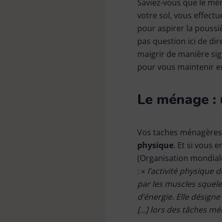
Saviez-vous que le mé
Kit de nettoyage
votre sol, vous effec
pour aspirer la poussi
pas question ici de di
Linge
maigrir de manière sig
pour vous maintenir e
Pièces de rechange
Le ménage : 
Vos taches ménagère
Raclette vitres & surfaces
physique
. Et si vous 
carrelées
(Organisation mondiale
: «
l’activité physique
par les muscles squel
Tapis
d’énergie. Elle désign
[…] lors des tâches mé