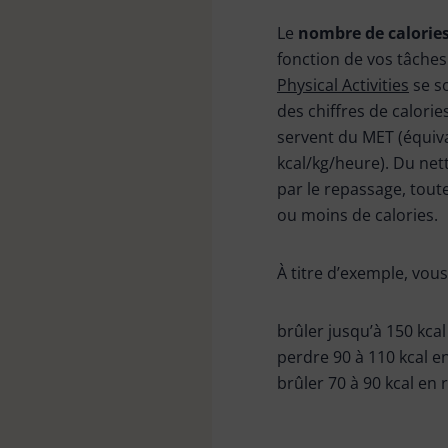
Tête de loup & plumeau
Le
nombre de calories
fonction de vos tâche
Physical Activities
se s
Bonnes affaires
des chiffres de calorie
servent du MET (équiv
kcal/kg/heure). Du nett
par le repassage, tout
ou moins de calories.
À titre d’exemple, vou
brûler jusqu’à 150 kcal 
perdre 90 à 110 kcal en
brûler 70 à 90 kcal en 