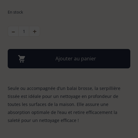
Bonnes affaires
En stock
Tapis évier & protection
6
-
QUANTITÉ
+
Tapis paillasson
DE
22
SERPILLIÈRE
TISSÉE
ÉCRUE
Ajouter au panier
Seule ou accompagnée d’un balai brosse, la serpillière
tissée est idéale pour un nettoyage en profondeur de
toutes les surfaces de la maison. Elle assure une
absorption optimale de l’eau et retire efficacement la
saleté pour un nettoyage efficace !