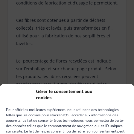
conditions de fabrication et d’usage le permettent.
Ces fibres sont obtenues à partir de déchets
collectés, triés et lavés, puis transformées en fil,
utilisé pour la fabrication de nos serpillières et
lavettes.
Le pourcentage de fibres recyclées est indiqué
sur l’emballage et sur chaque page produit. Selon
les produits, les fibres recyclées peuvent
représenter jusqu'à 100% des fibres utilisées.
Gérer le consentement aux
cookies
Pour offrir les meilleures expériences, nous utilisons des technologies
telles que les cookies pour stocker et/ou accéder aux informations des
appareils. Le fait de consentir à ces technologies nous permettra de traiter
des données telles que le comportement de navigation ou les ID uniques
sur ce site. Le fait de ne pas consentir ou de retirer son consentement peut