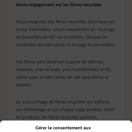
Notre engagement sur les fibres recyclées
Nous intégrons des fibres recyclées dans tous nos
tissus d'entretien, issues notamment du recyclage
de bouteilles en PET ou de textiles, lorsque les
conditions de fabrication et d’usage le permettent.
Ces fibres sont obtenues à partir de déchets
collectés, triés et lavés, puis transformées en fil,
utilisé pour la fabrication de nos serpillières et
lavettes.
Le pourcentage de fibres recyclées est indiqué
sur l’emballage et sur chaque page produit. Selon
les produits, les fibres recyclées peuvent
représenter jusqu'à 100% des fibres utilisées.
Gérer le consentement aux