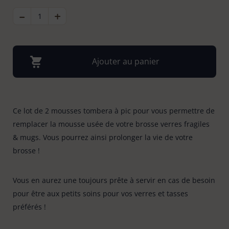
-
QUANTITÉ
+
DE
Bonnes affaires
Tapis évier & protection
6
LOT
DE
2
MOUSSES
Tapis paillasson
22
POUR
Ajouter au panier
BROSSE
VERRES
FRAGILES
&
MUGS
Ce lot de 2 mousses tombera à pic pour vous permettre de
remplacer la mousse usée de votre brosse verres fragiles
& mugs. Vous pourrez ainsi prolonger la vie de votre
brosse !
Vous en aurez une toujours prête à servir en cas de besoin
pour être aux petits soins pour vos verres et tasses
préférés !