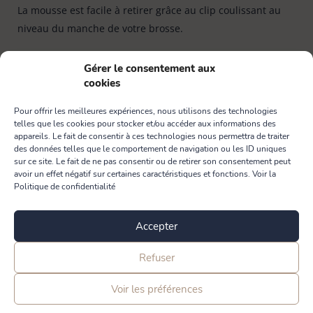
La mousse est facile à retirer grâce au clip coulissant au
niveau du manche de votre brosse.
Référence :
2-496207-1
Gérer le consentement aux
cookies
Pour offrir les meilleures expériences, nous utilisons des technologies
Les + produit
Les conseils d'Eléphant
Détails 
telles que les cookies pour stocker et/ou accéder aux informations des
appareils. Le fait de consentir à ces technologies nous permettra de traiter
des données telles que le comportement de navigation ou les ID uniques
sur ce site. Le fait de ne pas consentir ou de retirer son consentement peut
avoir un effet négatif sur certaines caractéristiques et fonctions. Voir la
Politique de confidentialité
En lot de 2, pour ne pas être à court !
Sa souplesse lui permet d’épouser la forme de
Accepter
vos verres et mugs.
Refuser
Facile à remplacer grâce au clip coulissant sur le
manche de la brosse.
Voir les préférences