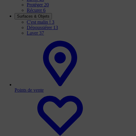
Protéger
20
Récurer
6
Surfaces & Objets
C'est malin !
3
Dépoussiérer
13
Laver
37
Points de vente