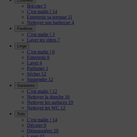
Extérieur
Bricoler
5
C'est malin !
14
Entretenir sa terrasse
11
Nettoyer son barbecue
4
Fenêtres
C'est malin !
3
Laver les vitres
7
Linge
C'est malin !
6
Entretenir
8
Laver
4
Parfumer
1
Sécher
12
Suspendre
12
Sanitaires
C'est malin !
12
Nettoyer la douche
16
Nettoyer les surfaces
19
Nettoyer les WC
12
Sols
C'est malin !
14
Décorer
9
Dépoussiérer
29
Laver
43