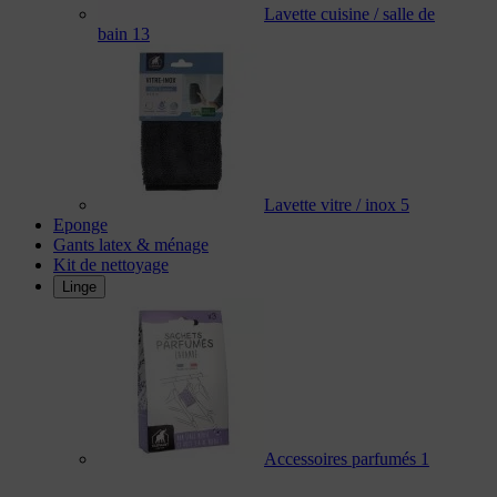
Lavette cuisine / salle de
bain
13
Lavette vitre / inox
5
Eponge
Gants latex & ménage
Kit de nettoyage
Linge
Accessoires parfumés
1