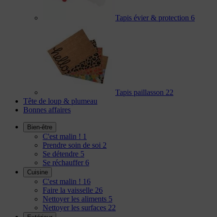
Tapis évier & protection
6
Tapis paillasson
22
Tête de loup & plumeau
Bonnes affaires
Bien-être
C'est malin !
1
Prendre soin de soi
2
Se détendre
5
Se réchauffer
6
Cuisine
C'est malin !
16
Faire la vaisselle
26
Nettoyer les aliments
5
Nettoyer les surfaces
22