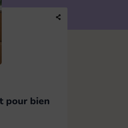
Balai plat
13
Brosse WC
5
Partager ce contenu sur les réseaux soc
Manche
7
Seau et bassine
4
t pour bien