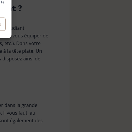
 la
iant ?
s
nt étudiant.
ns de vous équiper de
 etc.). Dans votre
 à la tête plate. Un
 disposez ainsi de
er dans la grande
 Il vous faut, au
 sont également des