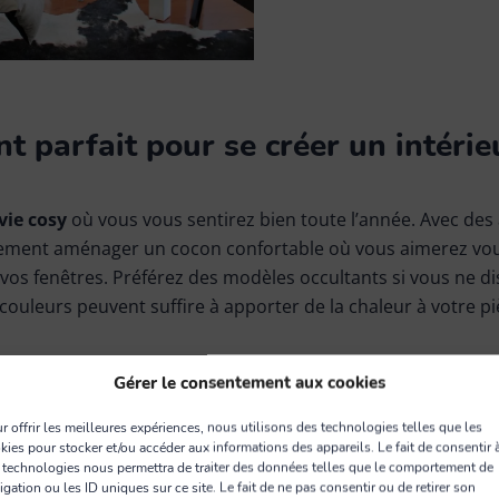
nt parfait pour se créer un intérie
 vie cosy
où vous vous sentirez bien toute l’année. Avec des 
ilement aménager un cocon confortable où vous aimerez vou
vos fenêtres. Préférez des modèles occultants si vous ne di
couleurs peuvent suffire à apporter de la chaleur à votre pi
ans votre canapé et un grand plaid moelleux. Optez pour d
Gérer le consentement aux cookies
nvironnement lumineux plus intimiste. Les guirlandes lumin
e touche décorative. Installez aussi des bougies parfumées 
r offrir les meilleures expériences, nous utilisons des technologies telles que les
kies pour stocker et/ou accéder aux informations des appareils. Le fait de consentir 
pour apporter une odeur douce et apaisante à votre intérieur
 technologies nous permettra de traiter des données telles que le comportement de
igation ou les ID uniques sur ce site. Le fait de ne pas consentir ou de retirer son