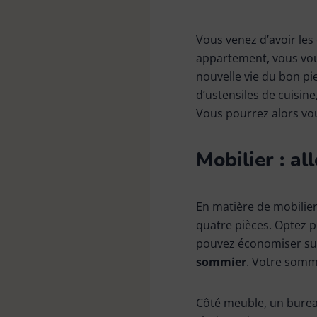
Kit de nettoyage
Vous venez d’avoir les
appartement, vous vou
Linge
nouvelle vie du bon pi
d’ustensiles de cuisin
Vous pourrez alors vou
Pièces de rechange
Mobilier : al
Raclette vitres & surfaces
En matière de mobilier
carrelées
quatre pièces. Optez p
pouvez économiser sur
sommier
. Votre somme
Tapis
Côté meuble, un bureau