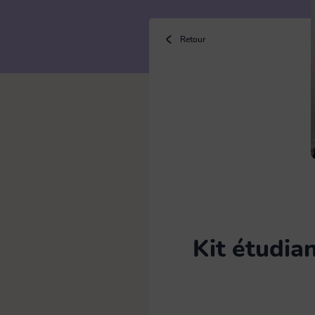
Bouillotte
Retour
Brosse
Chiffon microfibre & lavette
Eponge
Kit étudia
Gants latex & ménage