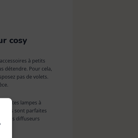
ur cosy
accessoires à petits
s détendre. Pour cela,
sposez pas de volets.
èce.
e petites lampes à
euses sont parfaites
ou des diffuseurs
à
.