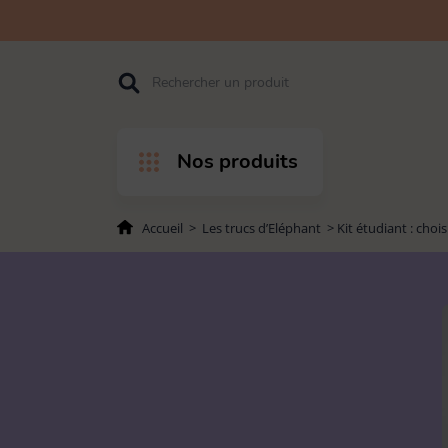
Accéder
Accéder
Accéder
Rechercher
à
au
au pied
l'entête
contenu
de page
de page
Nos produits
Accueil
>
Les trucs d’Eléphant
>
Kit étudiant : cho
PAR PRODUITS
PAR USAGES
Balais