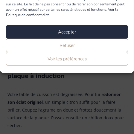
sur ce site. Le fait de ne pas consentir ou de retirer son consentement peut
avoir un effet négatif sur certaines caractéristiques et fonctions. Voir la
Politique de confidentialité
Accepter
Refuser
Voir les préférences
6. Le citron pour faire briller votre
plaque à induction
Votre table de cuisson est dégraissée. Pour lui
redonner
son éclat originel
, un simple citron suffit pour la faire
briller. Coupez l’agrume en deux et frottez doucement la
surface de la plaque. Passez ensuite un chiffon doux pour
sécher.