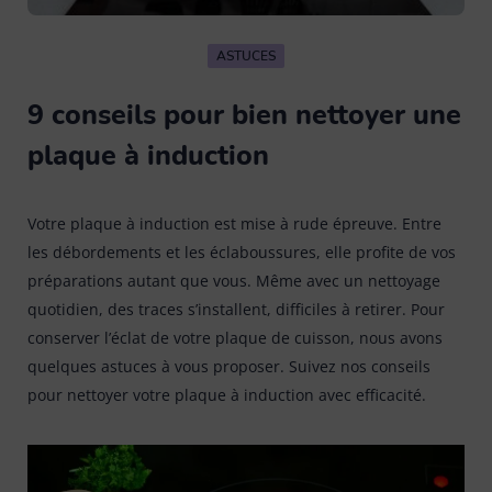
Eponge
Tout voir
Brosse à laver
13
Balai espagnol
12
ASTUCES
Gants latex & ménage
Chiffon poussière
6
Brosse vaisselle
9
Balai plat
13
9 conseils pour bien nettoyer une
Kit de nettoyage
plaque à induction
Lavette cuisine / salle de bain
13
Brosse vêtement & textile
8
Balai serpillière et racleau
15
Linge
Lavette vitre / inox
5
Brosse WC
Votre plaque à induction est mise à rude épreuve. Entre
5
Manche
7
les débordements et les éclaboussures, elle profite de vos
Pièces de rechange
Tout voir
préparations autant que vous. Même avec un nettoyage
Les Petites Brosses Spécifiques
13
Pelle balayette
9
quotidien, des traces s’installent, difficiles à retirer. Pour
conserver l’éclat de votre plaque de cuisson, nous avons
Raclette vitres & surfaces carrelées
Accessoires parfumés
1
quelques astuces à vous proposer. Suivez nos conseils
Seau et bassine
4
pour nettoyer votre plaque à induction avec efficacité.
Tapis
Cintres
10
Tête de loup & plumeau
Tout voir
Pinces à linge & accessoires
13