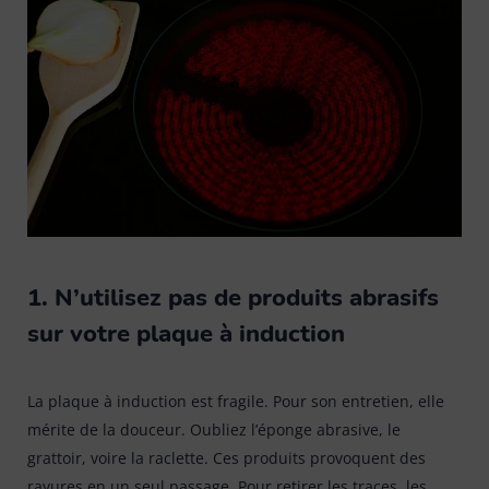
Bonnes affaires
Tapis évier & protection
6
Tapis paillasson
22
1. N’utilisez pas de produits abrasifs
sur votre plaque à induction
La plaque à induction est fragile. Pour son entretien, elle
mérite de la douceur. Oubliez l’éponge abrasive, le
grattoir, voire la raclette. Ces produits provoquent des
rayures en un seul passage. Pour retirer les traces, les