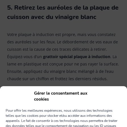
5. Retirez les auréoles de la plaque de
cuisson avec du vinaigre blanc
Votre plaque à induction est propre, mais vous constatez
des auréoles sur les feux. Le débordement de vos eaux de
cuisson est la cause de ces traces délicates à retirer.
Équipez-vous d’un
grattoir spécial plaque à induction
. La
lame en plastique est conçue pour ne pas rayer la surface.
Ensuite, appliquez du vinaigre blanc mélangé à de l’eau
chaude sur un chiffon et frottez les derniers résidus.
Gérer le consentement aux
cookies
Pour offrir les meilleures expériences, nous utilisons des technologies
telles que les cookies pour stocker et/ou accéder aux informations des
appareils. Le fait de consentir à ces technologies nous permettra de traiter
des données telles que le comportement de navigation ou les ID uniques