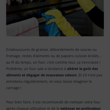
Bonnes affaires
Tapis évier & protection
6
Tapis paillasson
22
Éclaboussures de graisse, débordements de sauces ou
fromage, restes d’aliments ou de papiers cuisson brûlés…
au fil du temps, un four, c’est comme tout, ça s’encrasse !
Problème, un four sale a tendance à
altérer le goût des
aliments et dégager de mauvaises odeurs
. Et s’il n’est pas
entretenu régulièrement, on vous laisse imaginer le
carnage !
Pour bien faire, il est recommandé de nettoyer votre four
après chaque utilisation et de le
nettoyer en profondeur