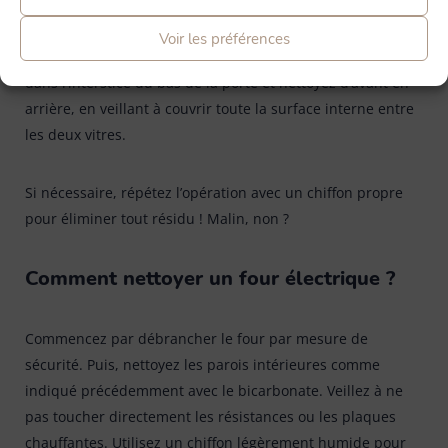
ou du ruban adhésif.
Humidifiez légèrement le chiffon avec une solution de
Voir les préférences
vinaigre blanc et d’eau chaude. Puis, glissez l’ustensile
dans l’interstice du bas de la porte et nettoyez d’avant en
arrière, en veillant à couvrir toute la surface interne entre
les deux vitres.
Si nécessaire, répétez l’opération avec un chiffon propre
pour éliminer tout résidu ! Malin, non ?
Comment nettoyer un four électrique ?
Commencez par débrancher le four par mesure de
sécurité. Puis, nettoyez les parois intérieures comme
indiqué précédemment avec le bicarbonate. Veillez à ne
pas toucher directement les résistances ou les plaques
chauffantes. Utilisez un chiffon légèrement humide pour