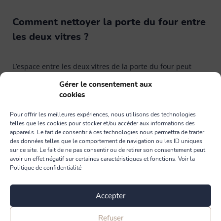
Comment nettoyer la porte du four entre
les deux vitres ?
L’espace entre les deux vitres de la porte du four peut
accumuler de la poussière, des résidus et des
Gérer le consentement aux
éclaboussures qui finissent par affecter la propreté de
cookies
votre appareil. Notre astuce pour le nettoyer sans avoir à
Pour offrir les meilleures expériences, nous utilisons des technologies
démonter la porte :
telles que les cookies pour stocker et/ou accéder aux informations des
appareils. Le fait de consentir à ces technologies nous permettra de traiter
des données telles que le comportement de navigation ou les ID uniques
Vérifier que votre four dispose d’une petite ouverture en
sur ce site. Le fait de ne pas consentir ou de retirer son consentement peut
bas de la porte, entre les vitres (
la plupart des modèles
avoir un effet négatif sur certaines caractéristiques et fonctions. Voir la
Politique de confidentialité
d’aujourd’hui en ont une
).
Prenez un
cintre en métal fin
et redressez-le si
Accepter
nécessaire. Enroulez une lavette microfibre autour de
l’extrémité du cintre. Fixez-le solidement avec un élastique
Refuser