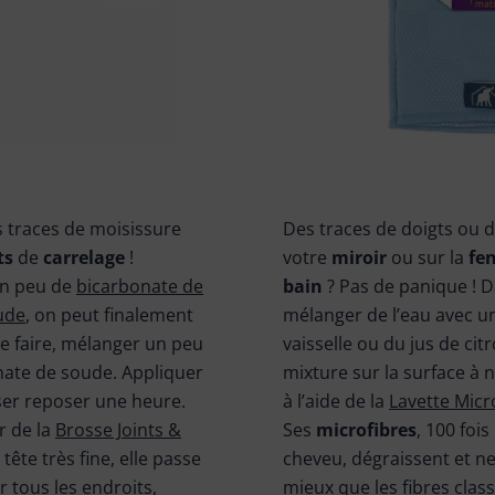
es traces de moisissure
Des traces de doigts ou d
ts
de
carrelage
!
votre
miroir
ou sur la
fe
un peu de
bicarbonate de
bain
? Pas de panique ! D
ude
, on peut finalement
mélanger de l’eau avec un
ce faire, mélanger un peu
vaisselle ou du jus de cit
nate de soude. Appliquer
mixture sur la surface à 
sser reposer une heure.
à l’aide de la
Lavette Micro
er de la
Brosse Joints &
Ses
microfibres
, 100 fois
tête très fine, elle passe
cheveu, dégraissent et n
 tous les endroits,
mieux que les fibres class