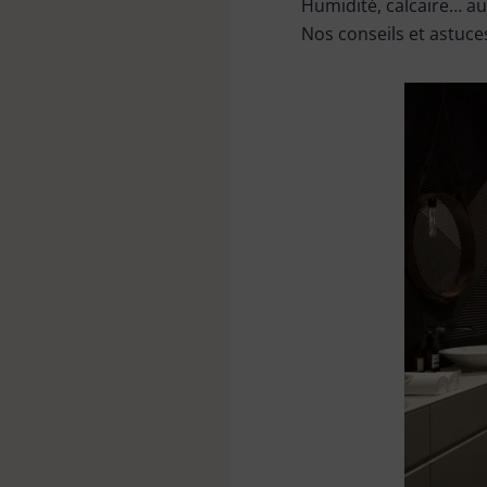
Humidité, calcaire… au
Kit de nettoyage
Nos conseils et astuce
Linge
Pièces de rechange
Raclette vitres & surfaces
carrelées
Tapis