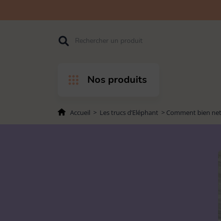
Accéder
Accéder
Accéder
Rechercher
à
au
au pied
l'entête
contenu
de page
de page
Nos produits
Accueil
>
Les trucs d’Eléphant
>
Comment bien netto
PAR PRODUITS
PAR USAGES
Balais