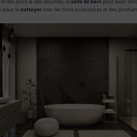
 fil des jours & des douches, la
salle de bain
peut avoir ten
s pour la
nettoyer
avec les bons accessoires et des produit