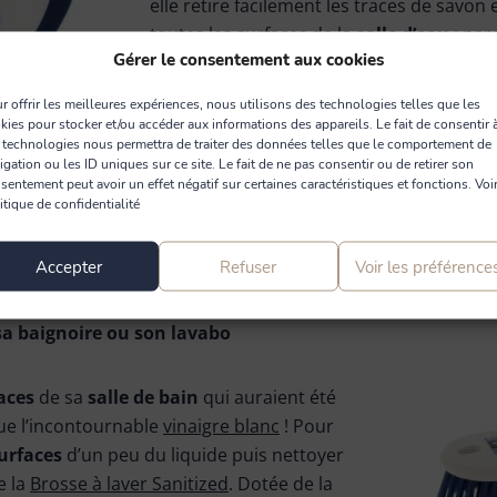
elle retire facilement les traces de savon
toutes les surfaces de la
salle d’eau
: par
Gérer le consentement aux cookies
douche,
carrelage
, baignoire, vasque… L’o
indispensable pour une
salle de bain
écla
r offrir les meilleures expériences, nous utilisons des technologies telles que les
kies pour stocker et/ou accéder aux informations des appareils. Le fait de consentir 
 technologies nous permettra de traiter des données telles que le comportement de
Conseil
: pour nettoyer la lame de la racle
igation ou les ID uniques sur ce site. Le fait de ne pas consentir ou de retirer son
et laissez sécher à l’air libre.
sentement peut avoir un effet négatif sur certaines caractéristiques et fonctions. Voir
itique de confidentialité
Accepter
Refuser
Voir les préférence
sa baignoire ou son lavabo
aces
de sa
salle de bain
qui auraient été
que l’incontournable
vinaigre blanc
! Pour
urfaces
d’un peu du liquide puis nettoyer
e la
Brosse à laver Sanitized
. Dotée de la