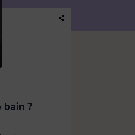
Balai plat
13
Brosse WC
5
Partager ce contenu sur les réseaux soc
Manche
7
Seau et bassine
4
 bain ?