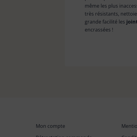
même les plus inaccessi
très résistants, nettoi
grande facilité les
join
encrassées !
Mon compte
Mentio