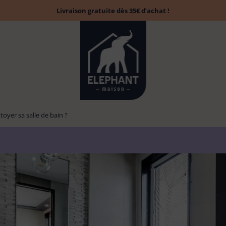
Livraison gratuite dès 35€ d’achat !
yer sa salle de bain ?
Accessoires
Tapis évier &
Balai
Brosse à laver
13
13
Chiffon poussière
6
1
6
parfumés
protection