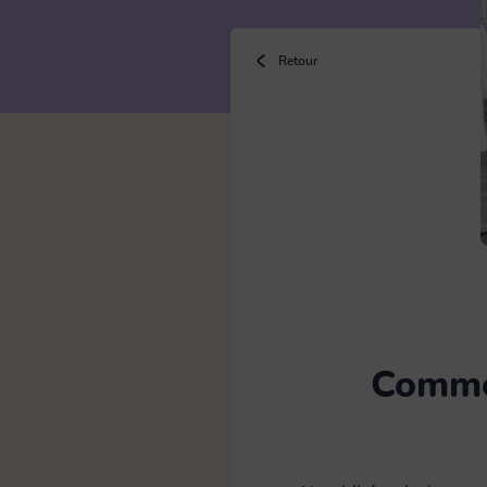
Bouillotte
Retour
Brosse
Chiffon microfibre & lavette
Eponge
Commen
Gants latex & ménage