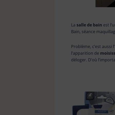
Tête de loup & plumeau
La
salle de bain
est l’
Bonnes affaires
Bain, séance maquillage…
Problème, c’est aussi 
l’apparition de
moisis
déloger. D’où l’import