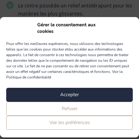
Le cintre possède un relief antidérapant pour les
matières les plus glissantes.
Gérer le consentement aux
3 coloris disponibles : rose poudré, blanc ou
cookies
anthracite.
Pour offrir les meilleures expériences, nous utilisons des technologies
Ce lot possède 4 cintres.
telles que les cookies pour stocker et/ou accéder aux informations des
appareils. Le fait de consentir à ces technologies nous permettra de traiter
des données telles que le comportement de navigation ou les ID uniques
sur ce site. Le fait de ne pas consentir ou de retirer son consentement peut
avoir un effet négatif sur certaines caractéristiques et fonctions. Voir la
Politique de confidentialité
Accepter
Ce produit contient de l'élastomère, une matière technique reconnue
Refuser
pour sa souplesse, sa solidité et ses qualités hygiéniques.
PME+ est le label des entreprises indépendantes françaises à taille
Voir les préférences
humaine, ayant des pratiques éthiques et responsables.
En savoir plus