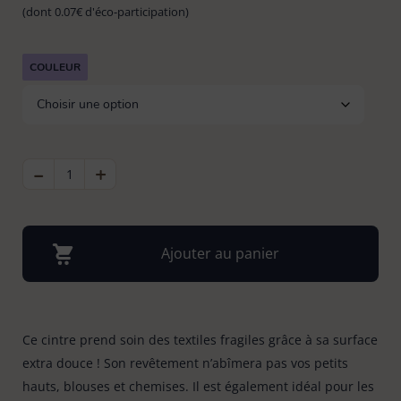
(dont 0.07€ d'éco-participation)
Bonnes affaires
Tapis évier & protection
6
COULEUR
Tapis paillasson
22
-
QUANTITÉ
+
DE
CINTRE
PLASTIQUE
SOFT
TOUCH
X4
Ajouter au panier
Ce cintre prend soin des textiles fragiles grâce à sa surface
extra douce ! Son revêtement n’abîmera pas vos petits
hauts, blouses et chemises. Il est également idéal pour les