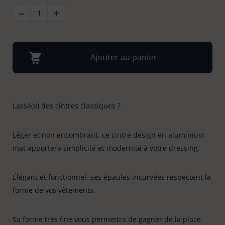
-
QUANTITÉ
+
DE
Bonnes affaires
Tapis évier & protection
6
CINTRE
ALUMINIUM
X6
Tapis paillasson
22
Ajouter au panier
Lassé(e) des cintres classiques ?
Léger et non encombrant, ce cintre design en aluminium
mat apportera simplicité et modernité à votre dressing.
Élégant et fonctionnel, ses épaules incurvées respectent la
forme de vos vêtements.
Sa forme très fine vous permettra de gagner de la place