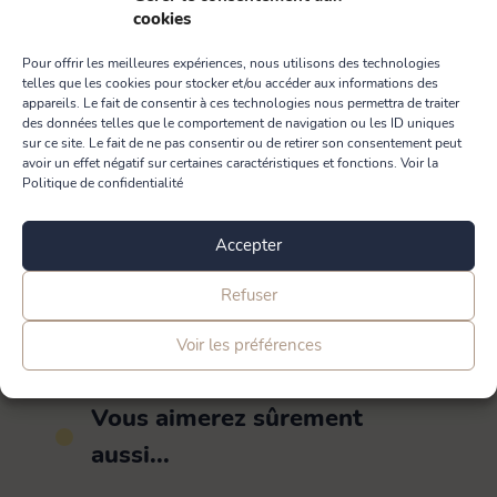
cookies
Ce lot possède 6 cintres.
Pour offrir les meilleures expériences, nous utilisons des technologies
telles que les cookies pour stocker et/ou accéder aux informations des
appareils. Le fait de consentir à ces technologies nous permettra de traiter
des données telles que le comportement de navigation ou les ID uniques
sur ce site. Le fait de ne pas consentir ou de retirer son consentement peut
avoir un effet négatif sur certaines caractéristiques et fonctions. Voir la
Politique de confidentialité
PME+ est le label des entreprises indépendantes françaises à taille
Accepter
humaine, ayant des pratiques éthiques et responsables.
En savoir plus
Refuser
Voir les préférences
Vous aimerez sûrement
aussi...