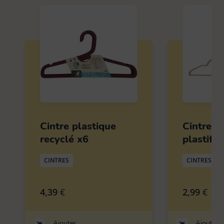
Cintre plastique
Cintre fi
recyclé x6
plastifié
CINTRES
CINTRES
4,39
€
2,99
€
Ajouter
Ajouter