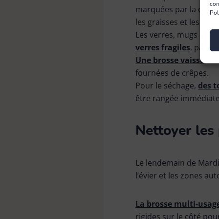
con
marquées par la cuiss
Pol
les graisses et les rés
Les verres, mugs et t
verres fragiles
, parfai
Une brosse vaisselle
fournées de crêpes.
Pour le séchage,
des t
être rangée immédiat
Nettoyer les 
Le lendemain de Mardi 
l’évier et les zones a
La brosse multi-usag
rigides sur le côté pou