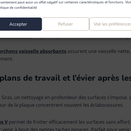
sentement peut avoir un effet négatif sur certaines caractéristiques et fonctions. Voir
on répétée,
les tampons à récurer soft
sont particulièrement
itique de confidentialité
idus sans rayer les revêtements, même les plus délicats.
asses décorées se nettoient en douceur grâce à
notre nouvel
Accepter
Refuser
Voir les préférence
te pour atteindre le fond sans risque.
 avec ventouse
, toujours à portée de main, facilite le netto
orchons vaisselle absorbants
assurent une vaisselle nette,
ement.
plans de travail et l’évier après les
Gras, un nettoyage en profondeur des surfaces s’impose. Le
utour de la plaque concentrent souvent les éclaboussures.
es V
permet de frotter efficacement les surfaces sans effort.
r venir à bout des petites taches tenaces. Parfait pour venir