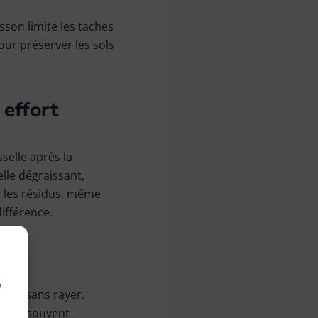
sson limite les taches
our préserver les sols
 effort
selle après la
lle dégraissant,
t les résidus, même
différence.
à
aces sans rayer.
oêles, souvent