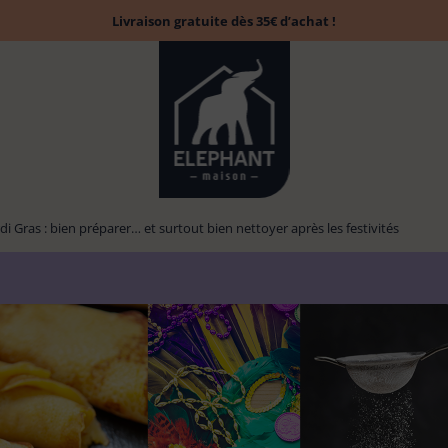
Livraison gratuite dès 35€ d’achat !
i Gras : bien préparer… et surtout bien nettoyer après les festivités
Accessoires
Tapis évier &
Balai
Brosse à laver
13
13
Chiffon poussière
6
1
6
parfumés
protection