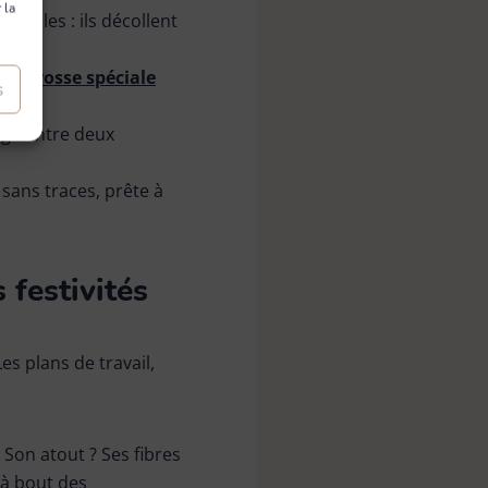
 la
 utiles : ils décollent
le brosse spéciale
s
yage entre deux
 sans traces, prête à
 festivités
s plans de travail,
 Son atout ? Ses fibres
 à bout des