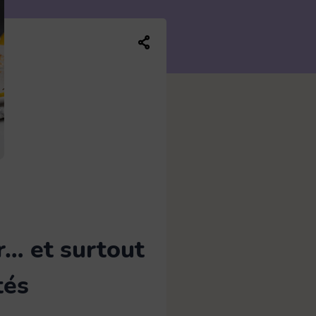
Balai plat
13
Brosse WC
5
Partager ce contenu sur les réseaux soc
Manche
7
Seau et bassine
4
r… et surtout
tés