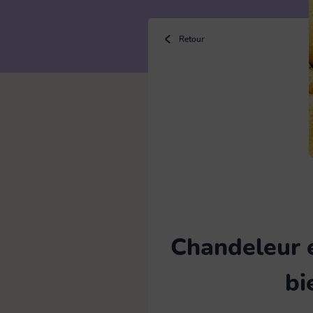
Bouillotte
Retour
Brosse
Chiffon microfibre & lavette
Eponge
Chandeleur e
Gants latex & ménage
bi