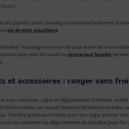
iture !
’accès (
siphon, joints, bondes
) se nettoient facilement à l’ai
’un
set de mini goupillons
.
ettoyées, l’essuyage est essentiel pour éviter les traces d’e
rbantes pour plan de travail ou
essuie-tout lavable
permett
e.
 et accessoires : ranger sans fro
t avec costumes, capes et déguisements d’enfants, enfilés 
s la fête terminée, ces tenues finissent facilement empilées 
 sac. Prendre quelques minutes pour les ranger permet non
ussi de conserver les déguisements en bon état pour l’an p