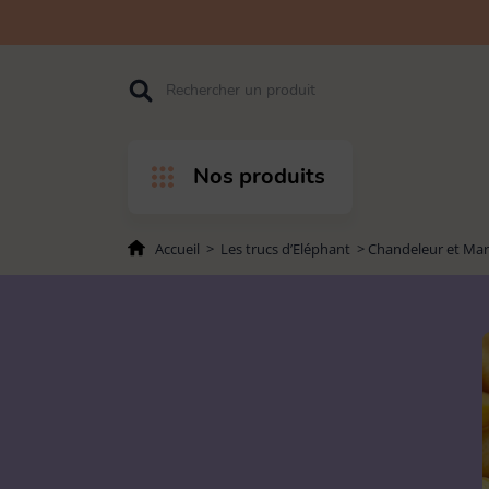
Accéder
Accéder
Accéder
Rechercher
à
au
au pied
l'entête
contenu
de page
de page
Nos produits
Accueil
>
Les trucs d’Eléphant
>
Chandeleur et Mard
PAR PRODUITS
PAR USAGES
Balais