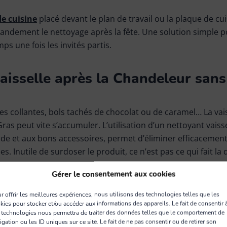
de cuisine
placé devant le plan de travail ou la plaque de cui
grandement le nettoyage après la fête. Une solution simple p
s une fois les invités partis.
vaisselle après la Chandeleur sans
es collantes, bols tachés de chocolat ou de caramel… La vais
as peut vite s’accumuler. L’utilisation d’un nettoyant vaisse
ude et aux bons accessoires, permet d’éliminer efficacemen
s. Inutile de surdoser le produit, ce n’est pas ce qui fait la 
Gérer le consentement aux cookies
cacement :
r offrir les meilleures expériences, nous utilisons des technologies telles que les
kies pour stocker et/ou accéder aux informations des appareils. Le fait de consentir 
es vaisselle
Éléphant
permettent d’éliminer les résidus ten
 technologies nous permettra de traiter des données telles que le comportement de
igation ou les ID uniques sur ce site. Le fait de ne pas consentir ou de retirer son
les assiettes et plats en céramique, verre, grès… Pour les p