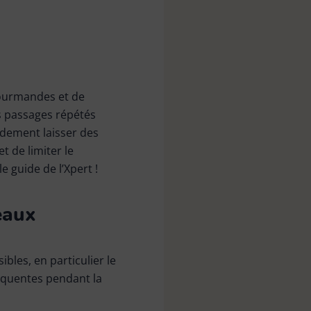
gourmandes et de
es passages répétés
idement laisser des
 de limiter le
 guide de l’Xpert !
eaux
bles, en particulier le
réquentes pendant la