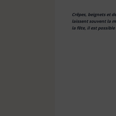
Kit de nettoyage
Crêpes, beignets et 
laissent souvent la m
Linge
la fête, il est possi
Pièces de rechange
Raclette vitres & surfaces
carrelées
Tapis