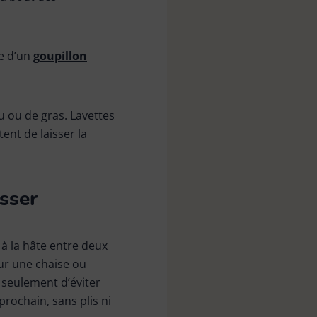
de d’un
goupillon
au ou de gras. Lavettes
ent de laisser la
isser
à la hâte entre deux
sur une chaise ou
 seulement d’éviter
rochain, sans plis ni