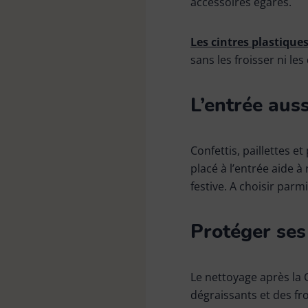
accessoires égarés.
Les cintres plastique
sans les froisser ni le
L’entrée aus
Confettis, paillettes e
placé à l’entrée aide 
festive. A choisir parm
Protéger se
Le nettoyage après la 
dégraissants et des fr