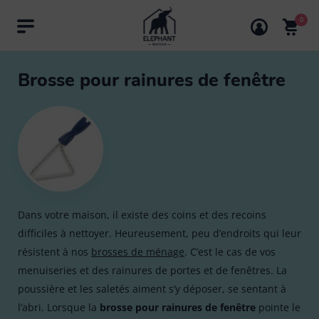
0
Rechercher
Brosse pour rainures de fenêtre
Retour à la catégorie "Brosse"
Nos produits
Catégories
Balais
Points de vente
Brosse à laver (13)
Bouillotte
Mes coups de coeur
Tout voir
Brosse vaisselle (9)
Dans votre maison, il existe des coins et des recoins
difficiles à nettoyer. Heureusement, peu d’endroits qui leur
Découvrez Eléphant
Brosse
Balai
Brosse vêtement & textile (8)
13
résistent à nos
brosses de ménage
. C’est le cas de vos
menuiseries et des rainures de portes et de fenêtres. La
Brosse WC (5)
Trucs & astuces
Chiffon microfibre & lavette
Tout voir
Balai brosse
poussière et les saletés aiment s’y déposer, se sentant à
5
l’abri. Lorsque la
brosse pour rainures de fenêtre
pointe le
Les Petites Brosses Spécifiques (13)