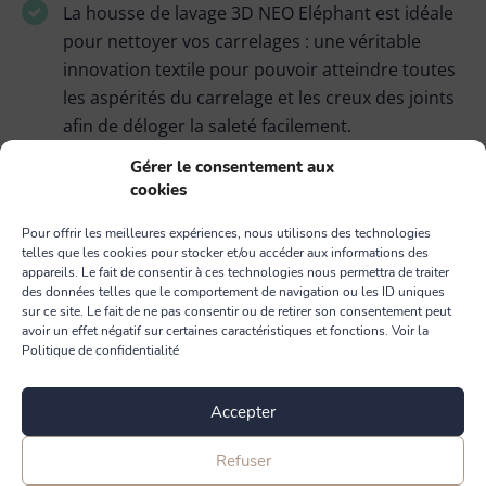
La housse de lavage 3D NEO Eléphant est idéale
pour nettoyer vos carrelages : une véritable
innovation textile pour pouvoir atteindre toutes
les aspérités du carrelage et les creux des joints
afin de déloger la saleté facilement.
Gérer le consentement aux
Cette housse à plis bénéficie d’un envers velcro
cookies
et d’une ganse qui lui permettent de bien
adhérer à la platine lors du lavage des sols.
Pour offrir les meilleures expériences, nous utilisons des technologies
telles que les cookies pour stocker et/ou accéder aux informations des
Elle se clipse très facilement sur la platine grâce
appareils. Le fait de consentir à ces technologies nous permettra de traiter
des données telles que le comportement de navigation ou les ID uniques
au système exclusif « Easy Clip » : une fixation
sur ce site. Le fait de ne pas consentir ou de retirer son consentement peut
rapide et longue tenue !
avoir un effet négatif sur certaines caractéristiques et fonctions. Voir la
Politique de confidentialité
Son épaisseur permet un très bon essorage de
la housse qui rentre facilement dans l’essoreur
Accepter
grâce à son poids gorgé d’eau.
Refuser