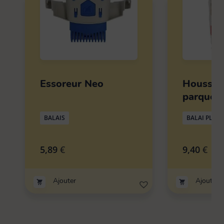
Essoreur Neo
Housse 
parquet
BALAIS
BALAI PLAT
5,89
€
9,40
€
Ajouter
Ajouter