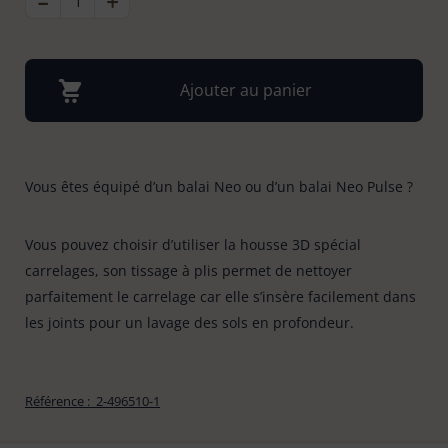
-
+
DE
HOUSSE
Bonnes affaires
LAVAGE
Tapis évier & protection
6
NEO
CARRELAGE
Ajouter au panier
Tapis paillasson
22
Vous êtes équipé d’un balai Neo ou d’un balai Neo Pulse ?
Vous pouvez choisir d’utiliser la housse 3D spécial
carrelages, son tissage à plis permet de nettoyer
parfaitement le carrelage car elle s’insère facilement dans
les joints pour un lavage des sols en profondeur.
Référence :
2-496510-1