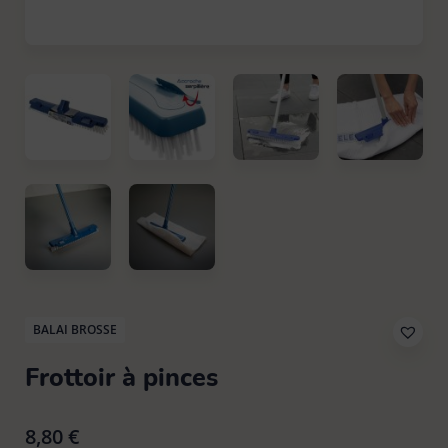
Eponge
Tout voir
Brosse à laver
13
Balai espagnol
12
Gants latex & ménage
Chiffon poussière
6
Brosse vaisselle
9
Balai plat
13
Kit de nettoyage
Lavette cuisine / salle de bain
13
Brosse vêtement & textile
8
Balai serpillière et racleau
15
Linge
Lavette vitre / inox
5
Brosse WC
5
Manche
7
Pièces de rechange
Tout voir
Les Petites Brosses Spécifiques
13
Pelle balayette
9
Raclette vitres & surfaces carrelées
Accessoires parfumés
1
BALAI BROSSE
Seau et bassine
4
Tapis
Frottoir à pinces
Cintres
10
Tête de loup & plumeau
Tout voir
8,80
€
Pinces à linge & accessoires
13