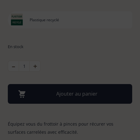
Bonnes affaires
Tapis évier & protection
6
Plastique recyclé
Tapis paillasson
22
En stock
-
QUANTITÉ
+
DE
FROTTOIR
À
PINCES
Ajouter au panier
Équipez vous du frottoir à pinces pour récurer vos
surfaces carrelées avec efficacité.