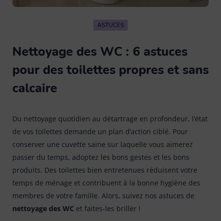
Eponge
Tout voir
Brosse à laver
13
Balai espagnol
12
ASTUCES
Gants latex & ménage
Chiffon poussière
6
Brosse vaisselle
9
Balai plat
13
Nettoyage des WC : 6 astuces
Kit de nettoyage
pour des toilettes propres et sans
Lavette cuisine / salle de bain
13
Brosse vêtement & textile
8
Balai serpillière et racleau
15
calcaire
Linge
Lavette vitre / inox
5
Brosse WC
5
Manche
7
Du nettoyage quotidien au détartrage en profondeur, l’état
Pièces de rechange
Tout voir
Les Petites Brosses Spécifiques
de vos toilettes demande un plan d’action ciblé. Pour
13
Pelle balayette
9
conserver une cuvette saine sur laquelle vous aimerez
Raclette vitres & surfaces carrelées
Accessoires parfumés
1
passer du temps, adoptez les bons gestes et les bons
Seau et bassine
4
produits. Des toilettes bien entretenues réduisent votre
Tapis
temps de ménage et contribuent à la bonne hygiène des
Cintres
10
membres de votre famille. Alors, suivez nos astuces de
nettoyage des WC
et faites-les briller !
Tête de loup & plumeau
Tout voir
Pinces à linge & accessoires
13