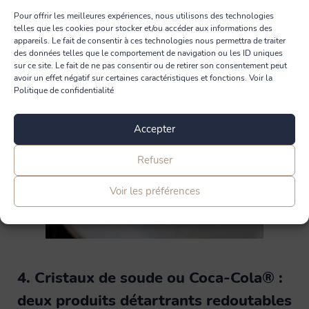
Versez l’acide dans le fond des toilettes et laissez agir une
Pour offrir les meilleures expériences, nous utilisons des technologies
nuit complète. Le matin, frottez le fond et les parois
telles que les cookies pour stocker et/ou accéder aux informations des
appareils. Le fait de consentir à ces technologies nous permettra de traiter
entartrées avec votre brosse WC. Tirez ensuite la chasse
des données telles que le comportement de navigation ou les ID uniques
d’eau pour
retrouver une cuvette bien propre.
sur ce site. Le fait de ne pas consentir ou de retirer son consentement peut
avoir un effet négatif sur certaines caractéristiques et fonctions. Voir la
Politique de confidentialité
Accepter
Refuser
Voir les préférences
4. Cristaux de soude ou Coca-Cola® :
deux produits détartrants redoutables