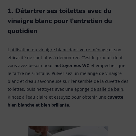
1. Détartrer ses toilettes avec du
Bonnes affaires
Tapis évier & protection
6
vinaigre blanc pour l’entretien du
quotidien
Tapis paillasson
22
L’
utilisation du vinaigre blanc dans votre ménage
et son
efficacité ne sont plus à démontrer. C’est le produit dont
vous avez besoin pour
nettoyer vos WC
et empêcher que
le tartre ne s’installe. Pulvérisez un mélange de vinaigre
blanc et d’eau savonneuse sur l’ensemble de la cuvette des
toilettes, puis nettoyez avec une
éponge de salle de bain
.
Rincez à l’eau claire et essuyez pour obtenir une
cuvette
bien blanche et bien brillante
.