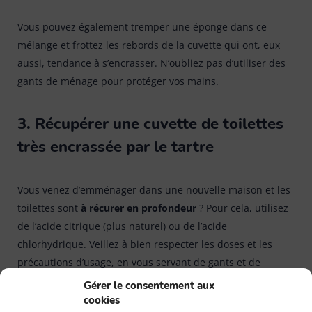
Vous pouvez également tremper une éponge dans ce
mélange et frottez les rebords de la cuvette qui ont, eux
aussi, tendance à s’encrasser. N’oubliez pas d’utiliser des
gants de ménage
pour protéger vos mains.
3. Récupérer une cuvette de toilettes
très encrassée par le tartre
Vous venez d’emménager dans une nouvelle maison et les
toilettes sont
à récurer en profondeur
? Pour cela, utilisez
de l’
acide citrique
(plus naturel) ou de l’acide
chlorhydrique. Veillez à bien respecter les doses et les
précautions d’usage, en vous servant de gants et de
lunettes de protection.
Gérer le consentement aux
cookies